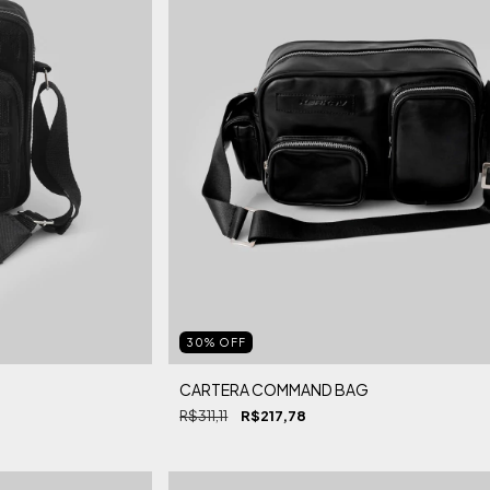
30
%
OFF
CARTERA COMMAND BAG
R$311,11
R$217,78