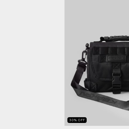
30
%
OFF