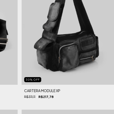
30
%
OFF
CARTERA MODULE XP
R$311,11
R$217,78