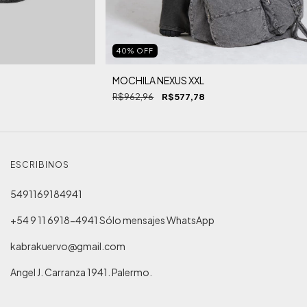
40
%
OFF
MOCHILA NEXUS XXL
R$962,96
R$577,78
ESCRIBINOS
5491169184941
+54 9 11 6918-4941 Sólo mensajes WhatsApp
kabrakuervo@gmail.com
Angel J. Carranza 1941. Palermo.