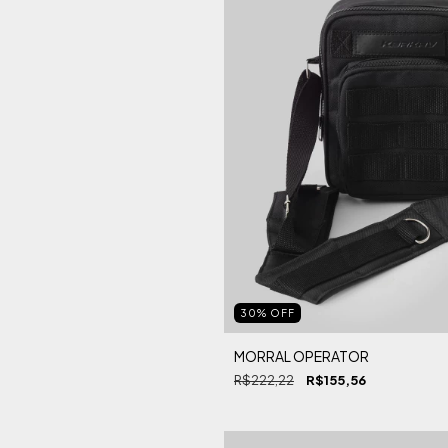
30
%
OFF
MORRAL OPERATOR
R$222,22
R$155,56