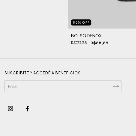
50
%
OFF
BOLSO DENOX
R$177,78
R$88,89
SUSCRIBITE Y ACCEDÉ A BENEFICIOS