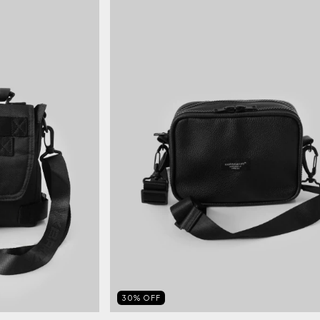
30
%
OFF