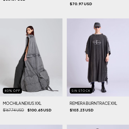
$70.97 USD
40
%
OFF
SIN STOCK
MOCHILA NEXUS XXL
REMERA BURNTRACE XXL
$167.74 USD
$100.65 USD
$103.23 USD