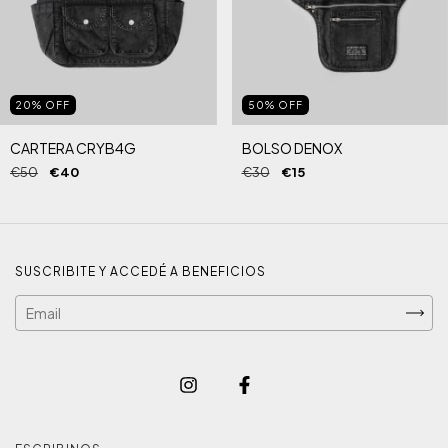
20
%
OFF
50
%
OFF
CARTERA CRYB4G
BOLSO DENOX
€50
€40
€30
€15
SUSCRIBITE Y ACCEDÉ A BENEFICIOS