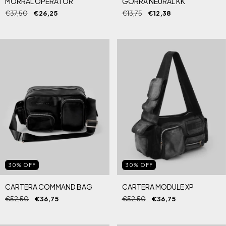
MORRAL OPERATOR
GORRA NEURAL KK
€37,50
€26,25
€13,75
€12,38
30
%
OFF
30
%
OFF
CARTERA COMMAND BAG
CARTERA MODULE XP
€52,50
€36,75
€52,50
€36,75