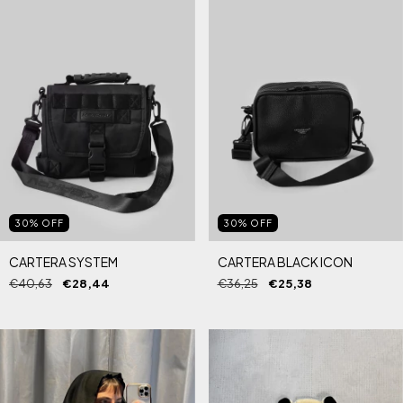
30
%
OFF
30
%
OFF
CARTERA SYSTEM
CARTERA BLACK ICON
€40,63
€28,44
€36,25
€25,38