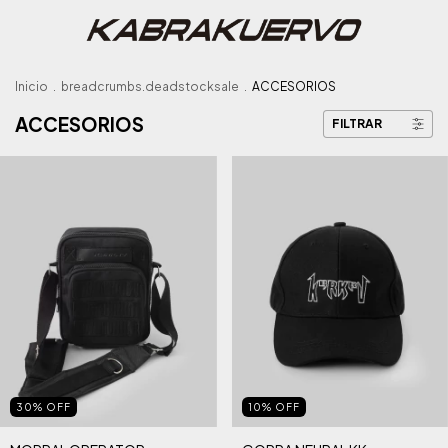
Inicio
.
breadcrumbs.deadstocksale
.
ACCESORIOS
ACCESORIOS
FILTRAR
30
%
OFF
10
%
OFF