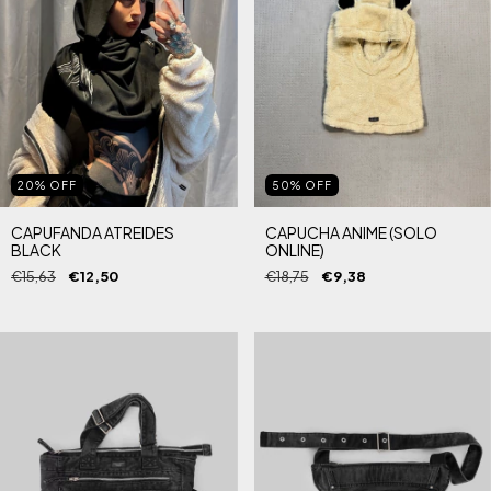
20
%
OFF
50
%
OFF
CAPUFANDA ATREIDES
CAPUCHA ANIME (SOLO
BLACK
ONLINE)
€15,63
€12,50
€18,75
€9,38