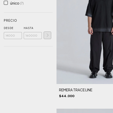
único
(7)
PRECIO
DESDE
HASTA
REMERA TRACE LINE
$44.000