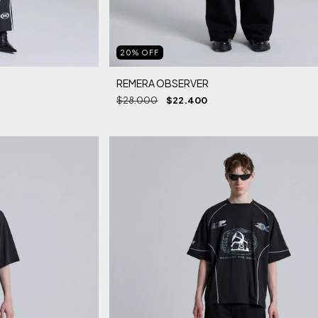
20
%
OFF
REMERA OBSERVER
$28.000
$22.400