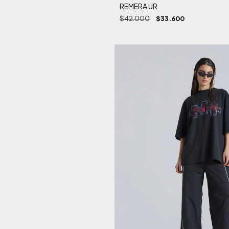
REMERA UR
$42.000
$33.600