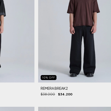
10
%
OFF
REMERA BREAK2
$38.000
$34.200