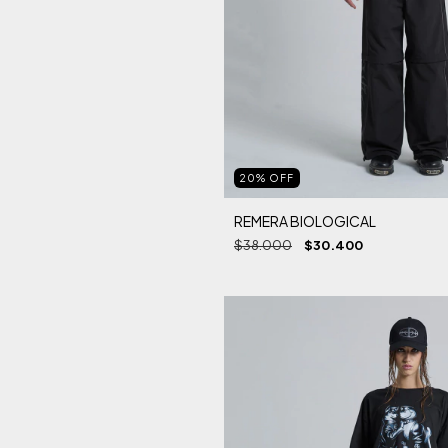
20
%
OFF
REMERA BIOLOGICAL
$38.000
$30.400