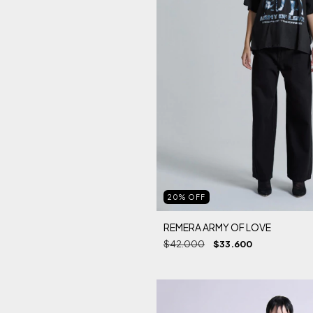
20
%
OFF
REMERA ARMY OF LOVE
$42.000
$33.600