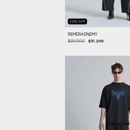
20
%
OFF
REMERA ENEMY
$39.000
$31.200