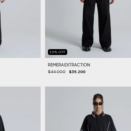
20
%
OFF
REMERA EXTRACTION
$44.000
$35.200