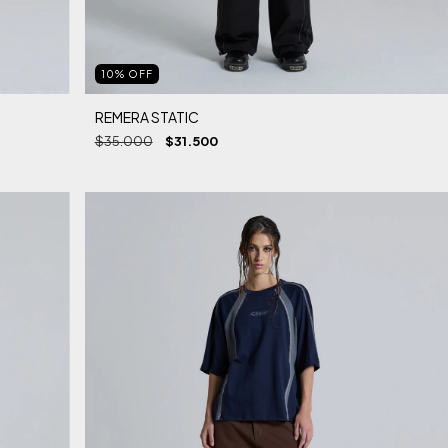
10
%
OFF
REMERA STATIC
$35.000
$31.500