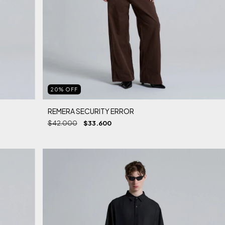
20
%
OFF
REMERA SECURITY ERROR
$42.000
$33.600