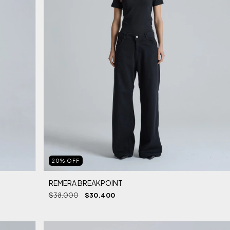
20
%
OFF
REMERA BREAKPOINT
$38.000
$30.400