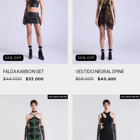
25
%
OFF
30
%
OFF
FALDA KARBON SET
VESTIDO NEURAL SPINE
$44.000
$33.000
$58.000
$40.600