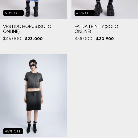
50
%
OFF
45
%
OFF
VESTIDO HORUS (SOLO
FALDA TRINITY (SOLO
ONLINE)
ONLINE)
$46.000
$23.000
$38.000
$20.900
45
%
OFF