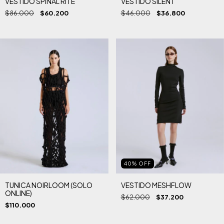
VESTIDO SPINAL RITE
VESTIDO SILENT
$86.000
$60.200
$46.000
$36.800
40
%
OFF
TUNICA NOIRLOOM (SOLO
VESTIDO MESHFLOW
ONLINE)
$62.000
$37.200
$110.000