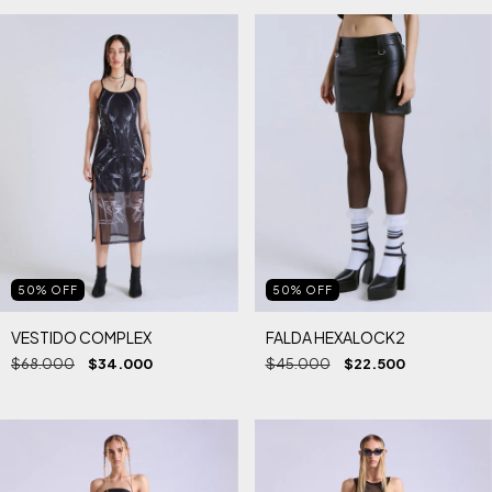
50
%
OFF
50
%
OFF
VESTIDO COMPLEX
FALDA HEXALOCK2
$68.000
$34.000
$45.000
$22.500