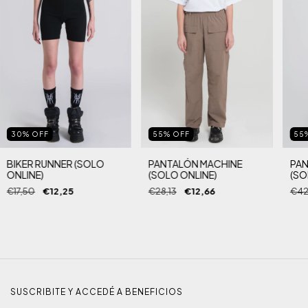
55
%
OFF
30
%
OFF
55
PANTALÓN MACHINE
BIKER RUNNER (SOLO
PAN
(SOLO ONLINE)
ONLINE)
(SO
€28,13
€12,66
€17,50
€12,25
€42
SUSCRIBITE Y ACCEDÉ A BENEFICIOS