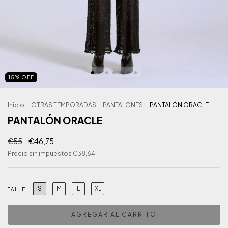
15
%
OFF
Inicio
.
OTRAS TEMPORADAS
.
PANTALONES
.
PANTALÓN ORACLE
PANTALÓN ORACLE
€55
€46,75
Precio sin impuestos
€38,64
S
M
L
XL
TALLE