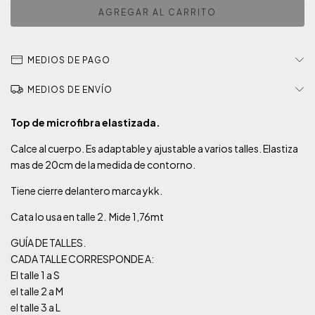
MEDIOS DE PAGO
MEDIOS DE ENVÍO
Top de microfibra elastizada.
Calce al cuerpo. Es adaptable y ajustable a varios talles. Elastiza
mas de 20cm de la medida de contorno.
Tiene cierre delantero marca ykk.
Cata lo usa en talle 2. Mide 1,76mt
GUÍA DE TALLES.
CADA TALLE CORRESPONDE A:
El talle 1 a S
el talle 2 a M
el talle 3 a L