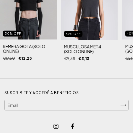
30
%
OFF
40
67
%
OFF
REMERA GOTA (SOLO
MUS
MUSCULOSA MET4
ONLINE)
(SO
(SOLO ONLINE)
€17,50
€12,25
€21
€9,38
€3,13
SUSCRIBITE Y ACCEDÉ A BENEFICIOS