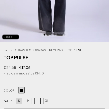
30
%
OFF
Inicio
.
OTRAS TEMPORADAS
.
REMERAS
.
TOP PULSE
TOP PULSE
€24,38
€17,06
Precio sin impuestos
€14,10
COLOR
S
M
L
XL
TALLE